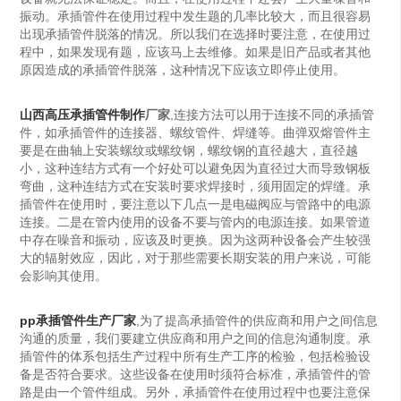
振动。承插管件在使用过程中发生题的几率比较大，而且很容易
出现承插管件脱落的情况。所以我们在选择时要注意，在使用过
程中，如果发现有题，应该马上去维修。如果是旧产品或者其他
原因造成的承插管件脱落，这种情况下应该立即停止使用。
山西高压承插管件制作
厂家
,连接方法可以用于连接不同的承插管
件，如承插管件的连接器、螺纹管件、焊缝等。曲弹双熔管件主
要是在曲轴上安装螺纹或螺纹钢，螺纹钢的直径越大，直径越
小，这种连结方式有一个好处可以避免因为直径过大而导致钢板
弯曲，这种连结方式在安装时要求焊接时，须用固定的焊缝。承
插管件在使用时，要注意以下几点一是电磁阀应与管路中的电源
连接。二是在管内使用的设备不要与管内的电源连接。如果管道
中存在噪音和振动，应该及时更换。因为这两种设备会产生较强
大的辐射效应，因此，对于那些需要长期安装的用户来说，可能
会影响其使用。
pp承插管件生产厂家
,为了提高承插管件的供应商和用户之间信息
沟通的质量，我们要建立供应商和用户之间的信息沟通制度。承
插管件的体系包括生产过程中所有生产工序的检验，包括检验设
备是否符合要求。这些设备在使用时须符合标准，承插管件的管
路是由一个管件组成。另外，承插管件在使用过程中也要注意保