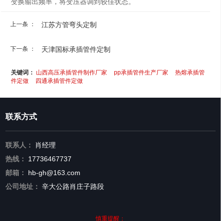
变换输出频率，将变压器调到较佳状态。
上一条 ：
江苏方管弯头定制
下一条 ：
天津国标承插管件定制
关键词：
山西高压承插管件制作厂家
pp承插管件生产厂家
热熔承插管
件定做
四通承插管件定做
联系方式
联系人：
肖经理
热线：
17736467737
邮箱：
hb-gh@163.com
公司地址：
辛大公路肖庄子路段
慎重提醒：