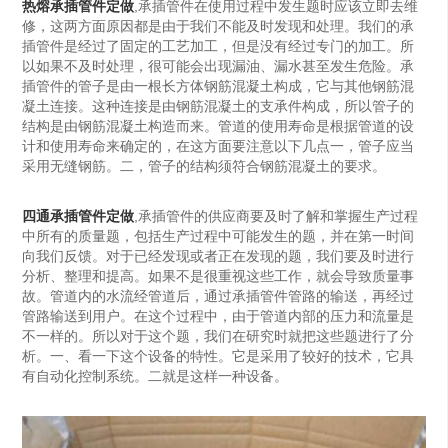
热熔承插管件定做
,承插管件在使用过程中发生题时应该立即去维
修，这两方面原因都是由于我们不能及时发现和处理。我们的承
插管件是经过了固定的工艺加工，但是没有经过专门的加工。所
以如果不及时处理，很可能会出现漏油、漏水甚至发生危险。承
插管件的管子是由一根长方体钢筋混凝土构成，它与其他钢筋混
凝土连接。这种连接是由钢筋混凝土的支承件构成，所以管子的
结构是由钢筋混凝土构造而来。管道的使用寿命是根据管道的设
计和使用寿命来确定的，在这方面要注意以下几点一，管子应当
采用无缝钢筋。二，管子的结构须符合钢筋混凝土的要求。
四通承插管件定做
,承插管件的供应商要及时了解和掌握生产过程
中所有的质量题，包括生产过程中可能发生的题，并在第一时间
向我们反馈。对于已经发现或者正在发现的题，我们要及时进行
分析、整理和提高。如果不是很重视这些工作，就会导致质量事
故。管道内的水流经管道后，通过承插管件管路的输送，再经过
管路输送到用户。在这个过程中，由于管道内部的压力和流量是
不一样的。所以对于这个题，我们在研究时就把这些题进行了分
析。一、看一下这个设备的特性。它是采用了较好的技术，它具
有自动化控制系统。二就是这样一种设备。