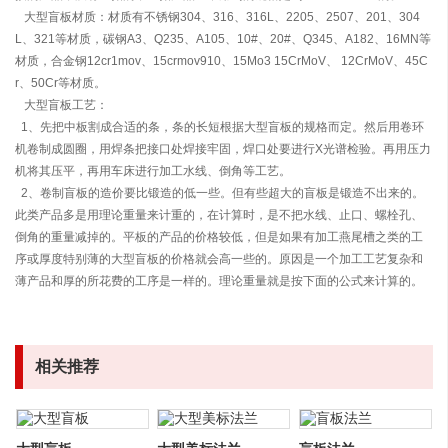
大型盲板材质：材质有不锈钢304、316、316L、2205、2507、201、304
L、321等材质，碳钢A3、Q235、A105、10#、20#、Q345、A182、16MN等
材质，合金钢12cr1mov、15crmov910、15Mo3 15CrMoV、 12CrMoV、45C
r、50Cr等材质。
大型盲板工艺：
1、先把中板割成合适的条，条的长短根据大型盲板的规格而定。然后用卷环
机卷制成圆圈，用焊条把接口处焊接牢固，焊口处要进行X光谱检验。再用压力
机将其压平，再用车床进行加工水线、倒角等工艺。
2、卷制盲板的造价要比锻造的低一些。但有些超大的盲板是锻造不出来的。
此类产品多是用理论重量来计重的，在计算时，是不把水线、止口、螺栓孔、
倒角的重量减掉的。平板的产品的价格较低，但是如果有加工燕尾槽之类的工
序或厚度特别薄的大型盲板的价格就会高一些的。原因是一个加工工艺复杂和
薄产品和厚的所花费的工序是一样的。理论重量就是按下面的公式来计算的。
相关推荐