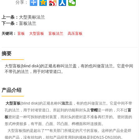
分享：
上一条：
大型美标法兰
下一条：
盲板法兰
关键词：
盲板
大型盲板
盲板法兰
高压盲板
摘要
大型盲板(blind disk)的正规名称叫法兰盖，有的也叫做盲法兰。它是中间
不带孔的法兰，用于封堵管道口。
产品介绍
大型盲板
(blind disk)的正规名称叫
法兰
盖，有的也叫做盲法兰。它是中间不带
孔的法兰，用于封堵管道口。所起到的功能和封头及
管帽
是一样的，只不过
盲
板
密封是一种可拆卸的密封装置，而封头的密封是不准备再打开的。 密封面的
形式种类较多，有平面、凸面、凹凸面、榫槽面和环连接面。
大型盲板指的是超出了***有关部门所规定的尺寸的盲板。这样的产品全是焊
接的产品，没有丝扣的，丝扣产品经常用到的规格是到DN15-DN100的。