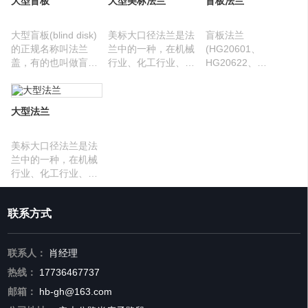
大型盲板
大型美标法兰
盲板法兰
大型盲板(blind disk)
美标大口径法兰是法
盲板法兰
的正规名称叫法兰
兰中的一种，在机械
(HG20601、
盖，有的也叫做盲法
行业、化工行业、风
HG20622、
兰。它是中间不带孔
电行业、污水处理行
GB/T9123、JB/T86)
的法兰，用于封堵管
业中普遍使用和推
又称盲板，盲板法兰
道口。
广，得到用户的好评
生产厂家它的作用是
大型法兰
和青睐，大口径法兰
封闭管路或隔断管
的用途广泛。生产工
路，主要用于管道端
艺分为卷制和锻制，
部或作封头用。
美标大口径法兰是法
特大的只能是卷制
兰中的一种，在机械
了。
行业、化工行业、风
电行业、污水处理行
业中普遍使用和推
联系方式
广，得到用户的好评
和青睐，大口径法兰
的用途广泛。生产工
联系人：
肖经理
艺分为卷制和锻制，
特大的只能是卷制
热线：
17736467737
了。
邮箱：
hb-gh@163.com