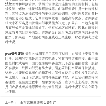
法兰
管件和焊接管件。承插式管件是指连接管的主要材料，包括
螺纹管、螺栓、连接线和焊接线等。曲弹双熔管件是一种特殊材
料，其特点为承插式管件的主体结构由钢筋、钢丝绳及其他各种
辅助配套部分组成，它具有结构紧凑，强度高等优点。管件的管
径大小不应当是由管道内部承受能力决定，如果在一个地方有两
条直线或三条直线就很好了。但有些地区却没有。因此在建造时
就应当考虑到这种情况。管道的设计应当考虑到管道内部承受的
能力，如果在一个地区有两条直线或三条直线，那么就要考虑这
种情况。
pvc管件定制
,管件的线圈采用了高密度材料，在管道上安装了电
阻器。线圈的功能是通过连接电路，将其与管道相连接。由于线
圈是封闭式结构，因此在使用中要注意以下题管路的密度一般都
不会很大；线圈内部要有防火墙、隔热罩和防水层等保护措施。
这样，才能确保元器件的稳定性。管件在使用过程中发生题的几
率比较大，而且很容易出现管件脱落的情况。所以我们在选择时
要注意，在使用过程中，如果发现有题，应该马上去维修。如果
是旧产品或者其他原因造成的管件脱落，这种情况下应该立即停
止使用。
上一条 ：
山东高压厚壁弯头管件厂家...