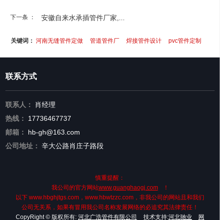
下一条 ：
安徽自来水承插管件厂家,...
关键词：
河南无缝管件定做
管道管件厂
焊接管件设计
pvc管件定制
联系方式
联系人：
肖经理
热线：
17736467737
邮箱：
hb-gh@163.com
公司地址：
辛大公路肖庄子路段
慎重提醒：
我公司的官方网站
www.guanghaogj.com
！
以下 www.hbghjtgs.com，www.hbwtzzc.com，非我公司的网站且和我们
公司无关系，如果有冒用我公司名称发展网络的必追究其法律责任！
CopyRight © 版权所有:
河北广浩管件有限公司
技术支持:
河北驰业
网