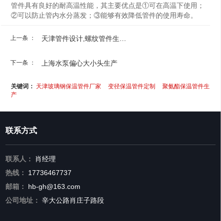
管件具有良好的耐高温性能，其主要优点是①可在高温下使用；
②可以防止管内水分蒸发；③能够有效降低管件的使用寿命。
上一条 ：
天津管件设计,螺纹管件生产厂家
下一条 ：
上海水泵偏心大小头生产
关键词：
天津玻璃钢保温管件厂家
变径保温管件定制
聚氨酯保温管件生
产
联系方式
联系人：
肖经理
热线：
17736467737
邮箱：
hb-gh@163.com
公司地址：
辛大公路肖庄子路段